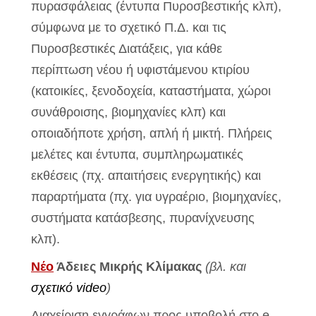
πυρασφάλειας (έντυπα Πυροσβεστικής κλπ),
σύμφωνα με το σχετικό Π.Δ. και τις
Πυροσβεστικές Διατάξεις, για κάθε
περίπτωση νέου ή υφιστάμενου κτιρίου
(κατοικίες, ξενοδοχεία, καταστήματα, χώροι
συνάθροισης, βιομηχανίες κλπ) και
οποιαδήποτε χρήση, απλή ή μικτή. Πλήρεις
μελέτες και έντυπα, συμπληρωματικές
εκθέσεις (πχ. απαιτήσεις ενεργητικής) και
παραρτήματα (πχ. για υγραέριο, βιομηχανίες,
συστήματα κατάσβεσης, πυρανίχνευσης
κλπ).
Νέο
Άδειες Μικρής Κλίμακας
(βλ. και
σχετικό video
)
Διαχείριση εγγράφων προς υποβολή στο e-